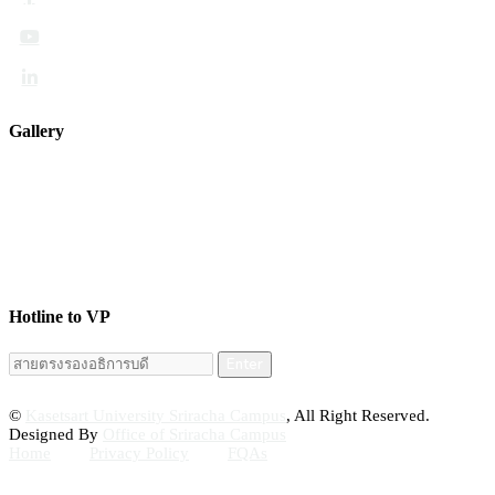
Gallery
Hotline to VP
Enter
©
Kasetsart University Sriracha Campus
, All Right Reserved.
Designed By
Office of Sriracha Campus
Home
Privacy Policy
FQAs