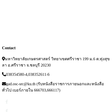
ปฏิทินการศีกษา
บัญชีผู้ใช้เครือข่ายนนทรี
สารสนเทศอาจารย์/บุคลากร
ประกาศ/คำสั่ง ระเบียบ/ข้อบังคับ
ฝากข่าวประชาสัมพันธ์บนเว็บไซต์
อ่านข่าวย้อนหลัง
Contact
มหาวิทยาลัยเกษตรศาสตร์ วิทยาเขตศรีราชา 199 ม.6 ต.ทุ่งสุข
ลา อ.ศรีราชา จ.ชลบุรี 20230
038354580-4,038352611-6
gad.osc-src@ku.th (รับหนังสือราชการภายนอกและหนังสือ
ทั่วไป เบอร์ภายใน 666703,666117)