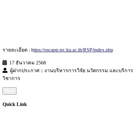
รายละเอียด : h
ttps://oscapp.src.ku.ac.th/RSP/index.php
17 ธันวาคม 2568
ผู้ฝากประกาศ :: งานบริหารการวิจัย นวัตกรรม และบริการ
วิชาการ
Back
Quick Link
ปฏิทินการศีกษา
บัญชีผู้ใช้เครือข่ายนนทรี
สารสนเทศอาจารย์/บุคลากร