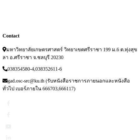
ประกาศ/คำสั่ง ระเบียบ/ข้อบังคับ
ฝากข่าวประชาสัมพันธ์บนเว็บไซต์
อ่านข่าวย้อนหลัง
Contact
มหาวิทยาลัยเกษตรศาสตร์ วิทยาเขตศรีราชา 199 ม.6 ต.ทุ่งสุข
ลา อ.ศรีราชา จ.ชลบุรี 20230
038354580-4,038352611-6
gad.osc-src@ku.th (รับหนังสือราชการภายนอกและหนังสือ
ทั่วไป เบอร์ภายใน 666703,666117)