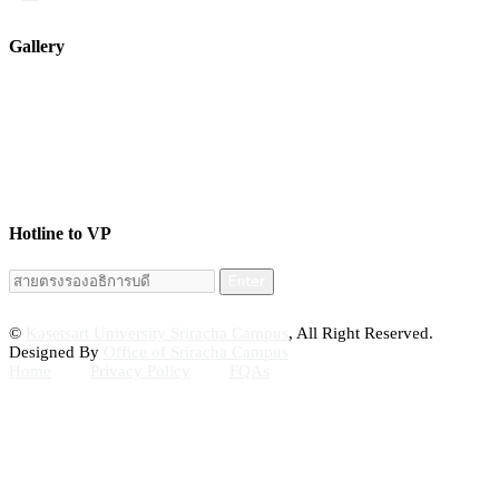
Gallery
Hotline to VP
Enter
©
Kasetsart University Sriracha Campus
, All Right Reserved.
Designed By
Office of Sriracha Campus
Home
Privacy Policy
FQAs