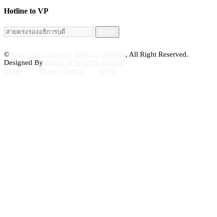
Hotline to VP
Enter
©
Kasetsart University Sriracha Campus
, All Right Reserved.
Designed By
Office of Sriracha Campus
Home
Privacy Policy
FQAs