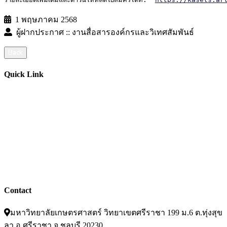
รายละเอียดเพิ่มเติมและดาวน์โหหลดใบสมัครได้ที่:  
https://kasets.ar
1 พฤษภาคม 2568
ผู้ฝากประกาศ :: งานสื่อสารองค์กรและวิเทศสัมพันธ์
Back
Quick Link
ปฏิทินการศีกษา
บัญชีผู้ใช้เครือข่ายนนทรี
สารสนเทศอาจารย์/บุคลากร
ประกาศ/คำสั่ง ระเบียบ/ข้อบังคับ
ฝากข่าวประชาสัมพันธ์บนเว็บไซต์
อ่านข่าวย้อนหลัง
Contact
มหาวิทยาลัยเกษตรศาสตร์ วิทยาเขตศรีราชา 199 ม.6 ต.ทุ่งสุข